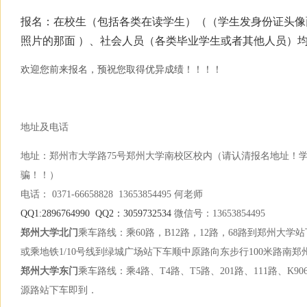
报名：在校生（包括各类在读学生）（（学生发身份证头像面
照片的那面 ）、社会人员（各类毕业学生或者其他人员）
欢迎您前来报名，预祝您取得优异成绩！！！！
地址及电话
地址：郑州市大学路75号郑州大学南校区校内（请认清报名地址！
骗！！）
电话： 0371-66658828 13653854495 何老师
QQ1:2896764990 QQ2：3059732534
微信号：13653854495
郑州大学北门
乘车路线：乘60路，B12路，12路，68路到郑州大学
或乘地铁1/10号线到绿城广场站下车顺中原路向东步行100米路南
郑州大学东门
乘车路线：乘4路、T4路、T5路、201路、111路、K90
源路站下车即到．