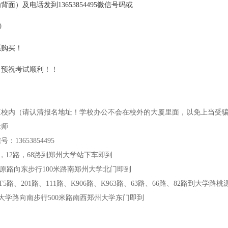
）及电话发到13653854495微信号码或
0
愿购买！
！预祝考试顺利！！
区校内（请认清报名地址！学校办公不会在校外的大厦里面，以免上当受
老师
号：13653854495
路，12路，68路到郑州大学站下车即到
中原路向东步行100米路南郑州大学北门即到
5路、201路、111路、K906路、K963路、63路、66路、82路到大学
顺大学路向南步行500米路南西郑州大学东门即到
！