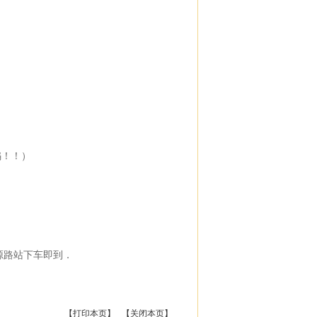
骗！！）
路桃源路站下车即到．
【
打印本页
】 【
关闭本页
】