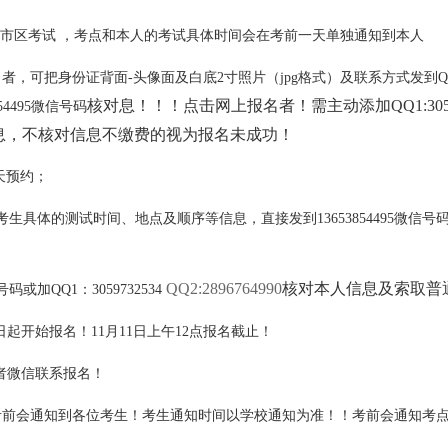
，郑州市区考试 ，考点和本人的考试具体时间会在考前一天单独通知到本人
，可把身份证背面-头像面及白底2寸照片（jpg格式）及联系方式发到Q
核对息！！！点击网上报名者！需主动添加QQ1:30597
854495微信号码
息，不核对信息不缴费的视为报名未成功！
天预约；
生具体的测试时间、地点及顺序等信息，直接发到13653854495微信
QQ2:2896764990
核对本人信息及索取普
码或加QQ1：3059732534
，即日起开始报名！11月11日上午12点报名截止！
者微信联系报名！
考前会通知到各位考生！考生通知时间以学校通知为准！！考前会通知考