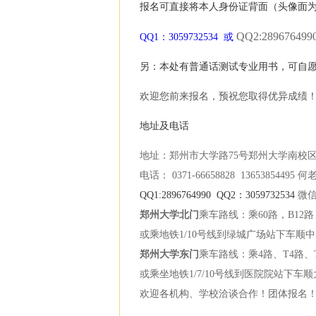
报名可直接将本人身份证背面（头像面为背面
QQ2:289676499
QQ1：3059732534 或
另：本处有普通话测试专业用书，可自
欢迎您前来报名，预祝您取得优异成绩
地址及电话
地址：郑州市大学路75号郑州大学南校
电话： 0371-66658828 13653854495 何
QQ1:2896764990 QQ2：3059732534
微信
郑州大学北门
乘车路线：乘60路，B12
或乘地铁1/10号线到绿城广场站下车顺
郑州大学东门
乘车路线：乘4路、T4路、T
或乘坐地铁1/7/10号线到医院院站下车
欢迎各机构、学校洽谈合作！团体报名