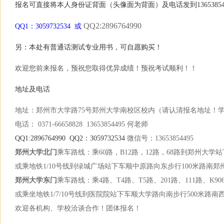
报名可直接将本人身份证背面（头像面为背面）及电话发到13653854
QQ2:2896764990
QQ1：3059732534 或
另：本处有普通话测试专业用书，可自愿购买！
欢迎您前来报名，预祝您取得优异成绩！预祝考试顺利！！
地址及电话
地址：郑州市大学路75号郑州大学南校区校内（请认清报名地址！
电话： 0371-66658828 13653854495 何老师
QQ1:2896764990 QQ2：3059732534
微信号：13653854495
郑州大学北门
乘车路线：乘60路，B12路，12路，68路到郑州大学
或乘地铁1/10号线到绿城广场站下车顺中原路向东步行100米路南
郑州大学东门
乘车路线：乘4路、T4路、T5路、201路、111路、K9
或乘坐地铁1/7/10号线到医院院站下车顺大学路向南步行500米路
欢迎各机构、学校洽谈合作！团体报名！